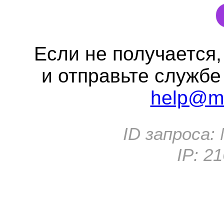
Если не получается
и отправьте службе
help@me
ID запроса:
IP:
21