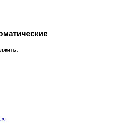
томатические
олжить.
.ru