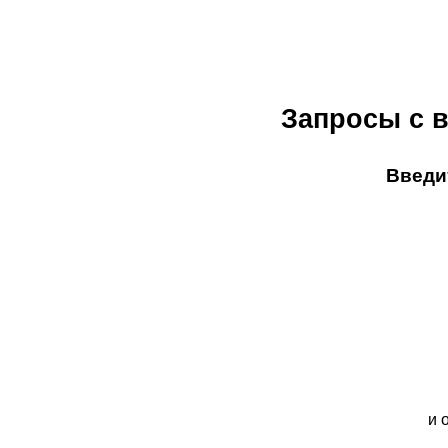
Запросы с в
Введит
и 