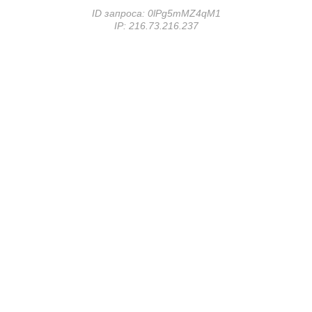
ID запроса:
0lPg5mMZ4qM1
IP:
216.73.216.237