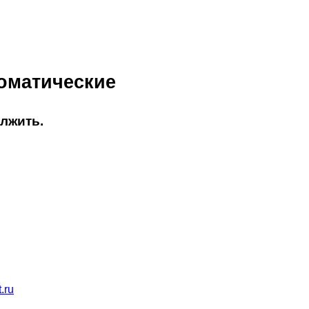
томатические
олжить.
.ru