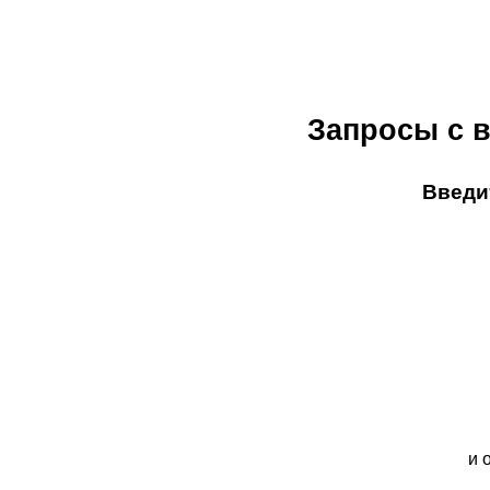
Запросы с в
Введит
и 