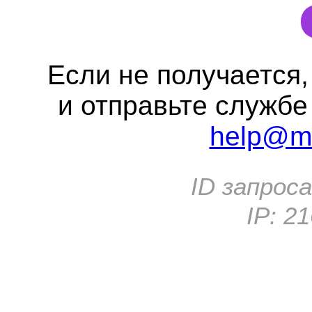
Если не получается
и отправьте службе
help@me
ID запрос
IP:
21