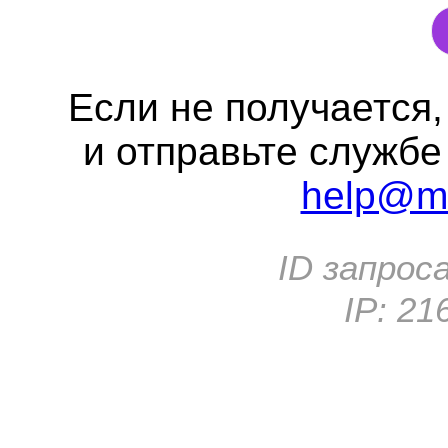
Если не получается
и отправьте службе
help@me
ID запрос
IP:
21