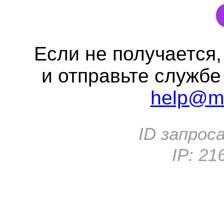
Если не получается
и отправьте службе
help@me
ID запрос
IP:
21