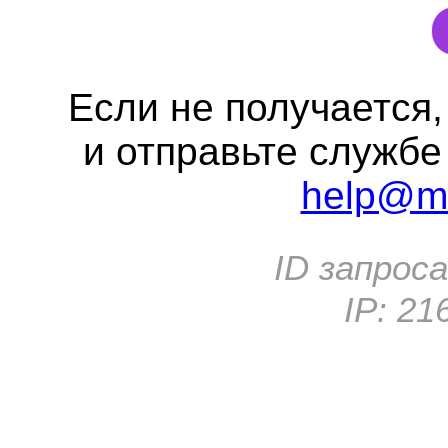
Если не получается
и отправьте службе
help@me
ID запрос
IP:
21