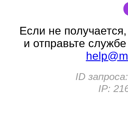
Если не получается
и отправьте службе
help@me
ID запроса
IP:
21