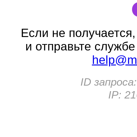
Если не получается
и отправьте службе
help@me
ID запроса
IP:
21