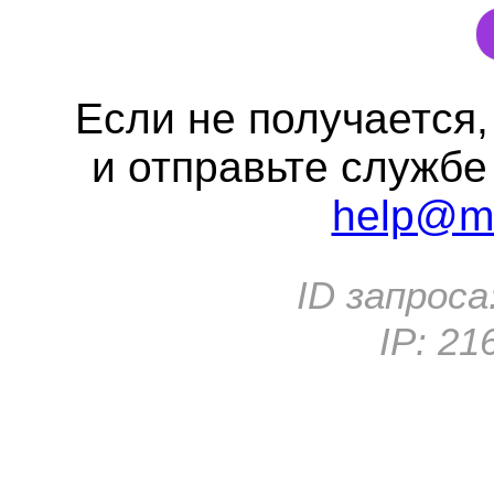
Если не получается
и отправьте службе
help@me
ID запроса
IP:
21